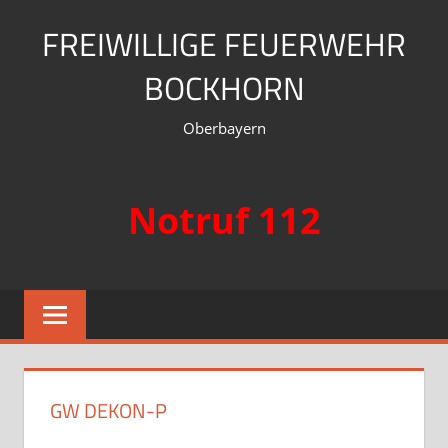
Zum
FREIWILLIGE FEUERWEHR
Inhalt
springen
BOCKHORN
Oberbayern
Notruf 112
GW DEKON-P