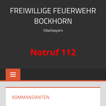
Zum
FREIWILLIGE FEUERWEHR
Inhalt
springen
BOCKHORN
Oberbayern
Notruf 112
KOMMANDANTEN