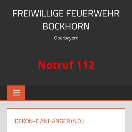
Zum
FREIWILLIGE FEUERWEHR
Inhalt
springen
BOCKHORN
Oberbayern
Notruf 112
DEKON-E ANHÄNGER (A.D.)