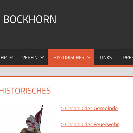
R BOCKHORN
EHR
VEREIN
HISTORISCHES
LINKS
PRE
HISTORISCHES
> Chronik der Gemeinde
> Chronik der Feuerwehr